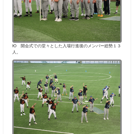
Ю 開会式での堂々とした入場行進後のメンバー総勢１３
人。