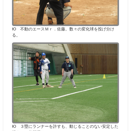
Ю 不動のエースＭｒ．佐藤。数々の変化球を投げ分け
る。
Ю ３塁にランナーを許すも、動じることのない安定した