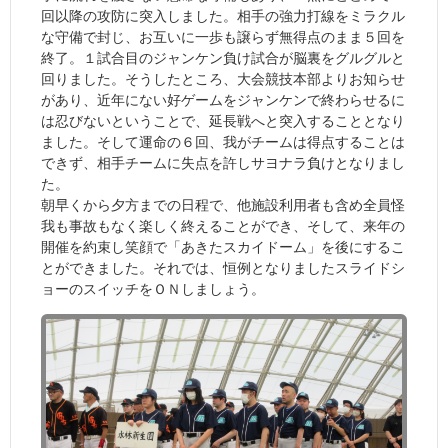
回以降の攻防に突入しました。相手の強力打線をミラクル
な守備で封じ、お互いに一歩も譲らず無得点のまま５回を
終了。１試合目のジャンケン負け試合が脳裏をグルグルと
回りました。そうしたところ、大会競技本部よりお知らせ
があり、近年にない好ゲームをジャンケンで終わらせるに
は忍びないということで、延長戦へと突入することとなり
ました。そして運命の６回、我がチームは得点することは
できず、相手チームに失点を許しサヨナラ負けとなりまし
た。
朝早くから夕方までの日程で、他施設利用者も含め全員怪
我も事故もなく楽しく終えることができ、そして、来年の
開催を約束し笑顔で「あきたスカイドーム」を後にするこ
とができました。それでは、恒例となりましたスライドシ
ョーのスイッチをＯＮしましょう。