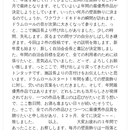
月で最終となります。そしていよいよ年間の最優秀作品が
決定しようとしています。いったい何月の壁面飾りに決ま
るのでしょうか。ワクワク・ドキドキの瞬間が訪れます。
ドラムロールの音が次第に大きくなって参りました。っ
と、ここで施設長より呼び出しがありました。少しの時
間、失礼します。戻るまでの間サブの自分がしばし引き継
ぎます。今回は２件の投稿です。その説明を致します。新
年度も始まり、新しく自治会会長と書記が決定致しまし
た。年間の自治会目標を定めて、全ての利用者のために頑
張りたいと、意気込んでいました。ど～ぞ、よろしくお願
い致します。っとここで、呼び出しより戻ってきたのでバ
トンタッチです。施設長よりの言付けをお伝えしたいと思
います。ドラムロールスタート！年間を通しての壁面飾り
に対し、労いのお言葉をいただきました。そして、年間最
優秀作品ではありますが、どれもこれも当月らしさが発揮
されており、一つの作品を選ぶのは忍びがたいと言う想い
で、ここ数日間、お酒も進まない日々が続いたそうでし
た。そこで、全ての月の作品ひとつ一つに最優秀作品賞を
贈りたいと申し出があり、１２ヶ月、全てに決定～～～、
致しました。 以上。 大変お疲れの１年間で
あったことと、お察しします。毎月の壁面飾りは一段落と