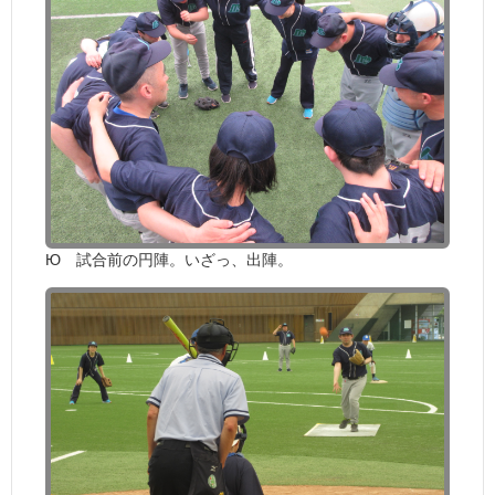
Ю 試合前の円陣。いざっ、出陣。