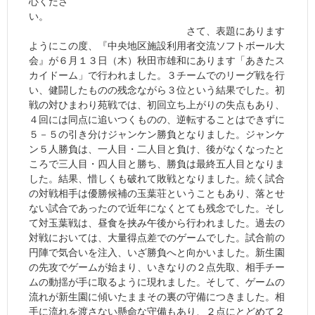
心くださ
い。
さて、表題にあります
ようにこの度、『中央地区施設利用者交流ソフトボール大
会』が６月１３日（木）秋田市雄和にあります「あきたス
カイドーム」で行われました。３チームでのリーグ戦を行
い、健闘したものの残念ながら３位という結果でした。初
戦の対ひまわり苑戦では、初回立ち上がりの失点もあり、
４回には同点に追いつくものの、逆転することはできずに
５－５の引き分けジャンケン勝負となりました。ジャンケ
ン５人勝負は、一人目・二人目と負け、後がなくなったと
ころで三人目・四人目と勝ち、勝負は最終五人目となりま
した。結果、惜しくも破れて敗戦となりました。続く試合
の対戦相手は優勝候補の玉葉荘ということもあり、落とせ
ない試合であったので近年になくとても残念でした。そし
て対玉葉戦は、昼食を挟み午後から行われました。過去の
対戦においては、大量得点差でのゲームでした。試合前の
円陣で気合いを注入、いざ勝負へと向かいました。新生園
の先攻でゲームが始まり、いきなりの２点先取、相手チー
ムの動揺が手に取るように現れました。そして、ゲームの
流れが新生園に傾いたままその裏の守備につきました。相
手に流れを渡さない懸命な守備もあり、２点にとどめて２